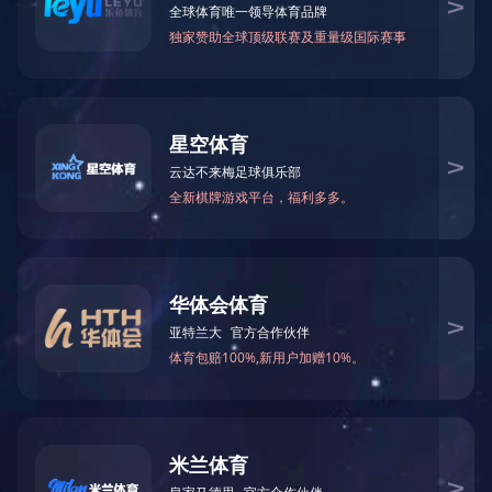
自动灌装机组
→
自动流水线组
→
成套设备
→
行业包装方案
→
服务热线：
13902302343