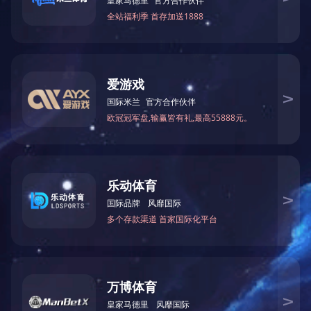
南方区域
北方区域
微信咨询
新闻推荐
返回顶部
五金螺丝包装
机专属包装方