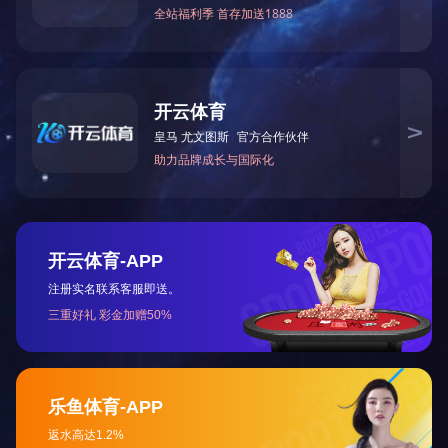
案-迈驰26
兽药原料包装
机厂家推荐：
纸桶装原料包
25公斤颗粒包
装机怎么选？
全自动大袋
全自动食品包
装机、全自动
食品包装机设