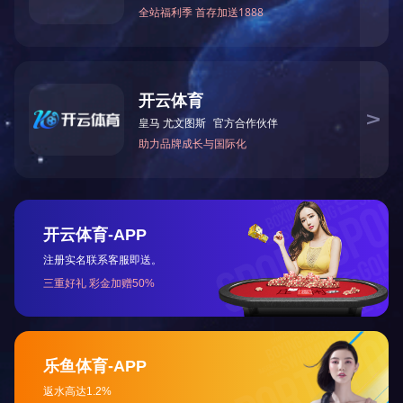
案-迈驰26
兽药原料包装
机厂家推荐：
纸桶装原料包
25公斤颗粒包
装机怎么选？
全自动大袋
全自动食品包
装机、全自动
食品包装机设