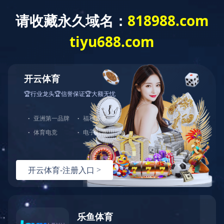
全部分类
开云网页版登录入口-开云online(中国)
主页
>
TAG标签
> 全自动食品包装机
立式包装机组
→
给袋包装机组
→
开云网页版登录入口-开云
online(中国)
多列包装机组
→
→
吨袋包装机组
→