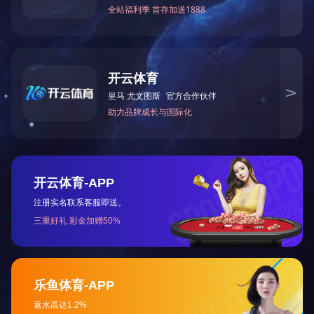
案-迈驰26
兽药原料包装
机厂家推荐：
纸桶装原料包
25公斤颗粒包
装机怎么选？
全自动大袋
全自动食品包
装机、全自动
食品包装机设