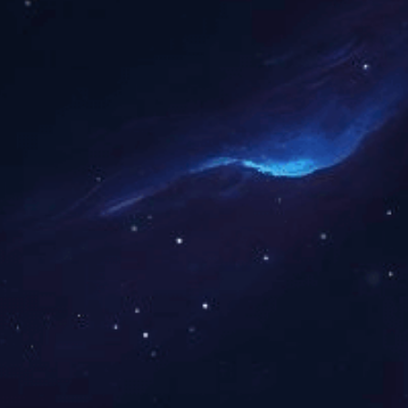
案-迈驰26
兽药原料包装
机厂家推荐：
纸桶装原料包
25公斤颗粒包
装机怎么选？
全自动大袋
全自动食品包
装机、全自动
食品包装机设