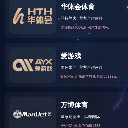
自动灌装机组
→
自动流水线组
→
成套设备
→
行业包装方案
→
服务热线：
13902302343