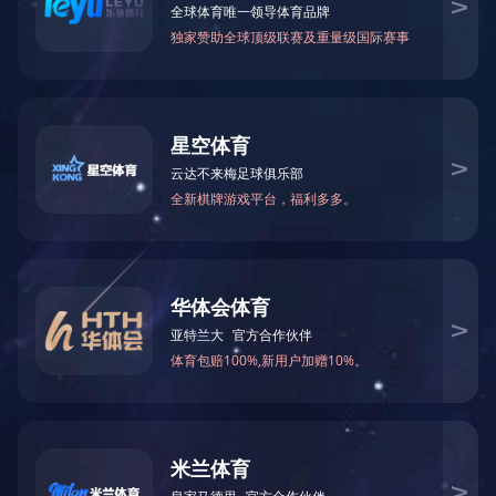
自动灌装机组
→
自动流水线组
→
成套设备
→
行业包装方案
→
服务热线：
13902302343