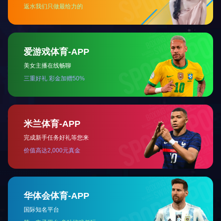
立式包装机组
给
立式粉剂包装机组
给
立式颗粒包装机组
给
立式线性秤包装机组
给
立式组合秤包装机组
给
立式液体制袋包装机组
开
粉
颗