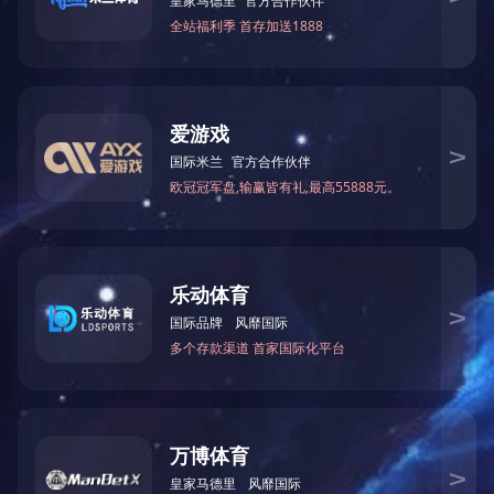
南方区域
北方区域
微信咨询
新闻推荐
返回顶部
五金螺丝包装
机专属包装方