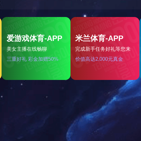
从定量粉剂包装机到颗粒粉剂包装机：迈驰粉剂全自
迈驰包装设备是一家27年定量粉剂全自动包装机工厂，可
豆粉、红薯粉、马铃薯粉等，您需求的颗粒粉剂包装机可以点
日期：2026-03-06 阅读量：520
定量粉剂包装机
迈驰包装设备是一家27年定量粉剂全自动包装机工厂，可
豆粉、红薯粉、马铃薯粉等，您需求的颗粒粉剂包装机可以点