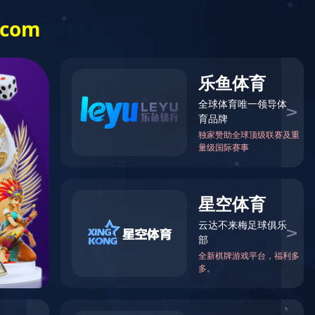
关于我们
新闻资讯
联系我们
1
2