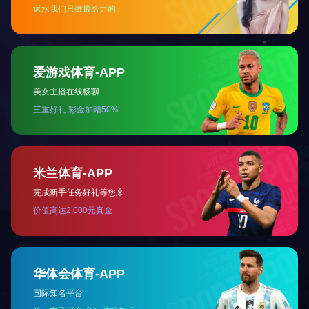
立式包装机组
给
立式粉剂包装机组
给
立式颗粒包装机组
给
立式线性秤包装机组
给
立式组合秤包装机组
给
立式液体制袋包装机组
开
粉
颗