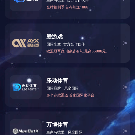
南方区域
北方区域
微信咨询
新闻推荐
返回顶部
五金螺丝包装
机专属包装方