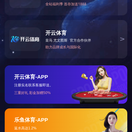
案-迈驰26
兽药原料包装
机厂家推荐：
纸桶装原料包
25公斤颗粒包
装机怎么选？
全自动大袋
全自动食品包
装机、全自动
食品包装机设