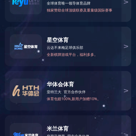
自动灌装机组
→
自动流水线组
→
成套设备
→
行业包装方案
→
服务热线：
13902302343