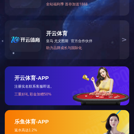
案-迈驰26
兽药原料包装
机厂家推荐：
纸桶装原料包
25公斤颗粒包
装机怎么选？
全自动大袋
全自动食品包
装机、全自动
食品包装机设