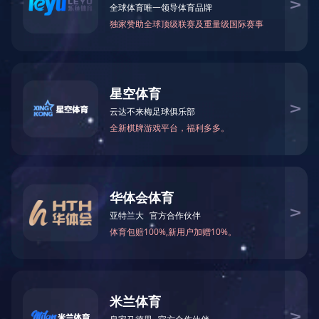
自动灌装机组
→
自动流水线组
→
成套设备
→
行业包装方案
→
服务热线：
13902302343