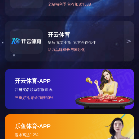
案-迈驰26
兽药原料包装
机厂家推荐：
纸桶装原料包
25公斤颗粒包
装机怎么选？
全自动大袋
全自动食品包
装机、全自动
食品包装机设