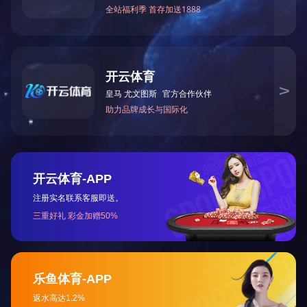
案-迈驰26
兽药原料包装
机厂家推荐：
纸桶装原料包
25公斤颗粒包
装机怎么选？
全自动大袋
全自动食品包
装机、全自动
食品包装机设