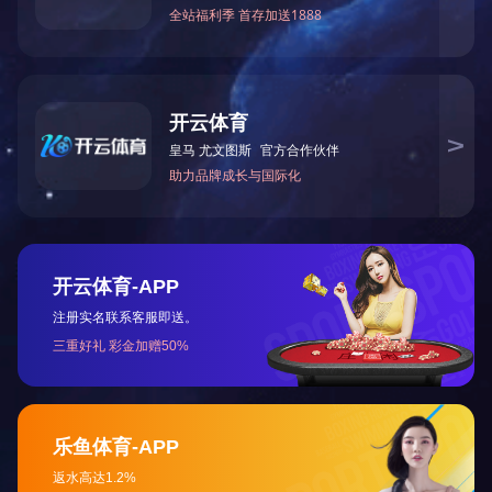
案-迈驰26
兽药原料包装
机厂家推荐：
纸桶装原料包
25公斤颗粒包
装机怎么选？
全自动大袋
全自动食品包
装机、全自动
食品包装机设