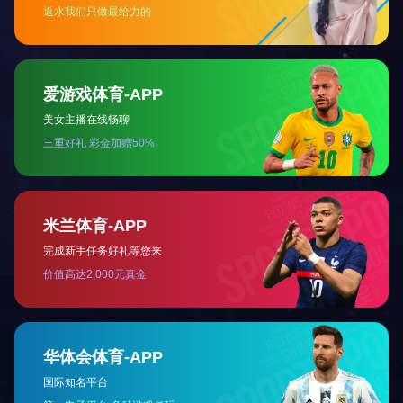
立式包装机组
给袋包装机组
立式粉剂包装机组
给袋式粉剂包装机组
立式颗粒包装机组
给袋式线性秤包装机组
立式线性秤包装机组
给袋式组合秤包装机组
立式组合秤包装机组
给袋式液体包装机组
立式液体制袋包装机组