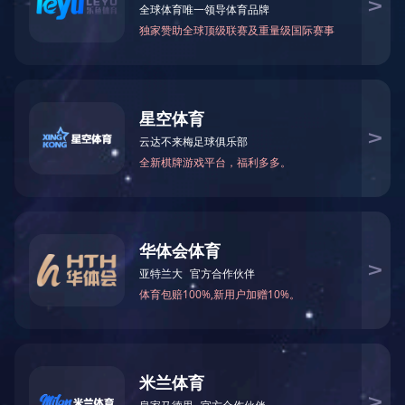
自动灌装机组
→
自动流水线组
→
成套设备
→
行业包装方案
→
服务热线：
13902302343