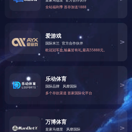
南方区域
北方区域
微信咨询
新闻推荐
返回顶部
五金螺丝包装
机专属包装方