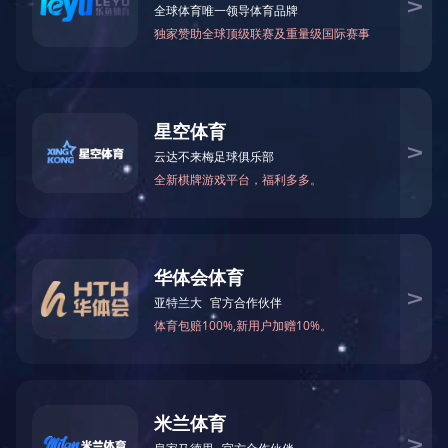
自动灌装机组
→
自动流水线组
→
成套设备
→
行业包装方案
→
服务热线：
13902302343