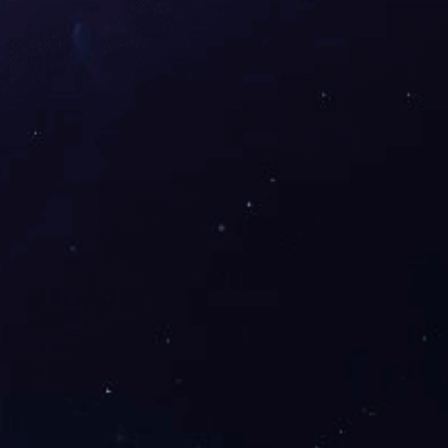
详情]
豆粕、谷物、花生、化肥、硅石、肥料、白糖、螺帽、磷肥、茶叶、冰块、
粒、树脂颗粒、螺栓、冰糖、塑料粒子、饲料颗粒、钉子、盐片、食盐、
详情]