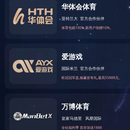
自动灌装机组
→
自动流水线组
→
成套设备
→
行业包装方案
→
服务热线：
13902302343