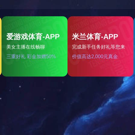
2025-2026包装机厂家推荐-颗粒,粉末,粉剂公司选择
广州迈驰，世界五百强企业长期供应商，26年包装机械行
5000+合作客户，100项专利发明。市场份额大。 ...
[详情]
日期：2026-01-23 阅读量：835
精准、高效与长效保鲜：颗粒全自动包装机如何塑造
迈驰包装设备是一家26年颗粒全自动包装机工厂，可包装
盐、片剂、钾肥、螺丝、木炭、茶叶、豆类、塑料、塑料颗