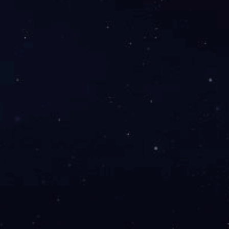
系我们：13902302343
司地址：广东省广州市番禺区石碁镇聚利智造园4栋
子邮箱：854257799@qq.com