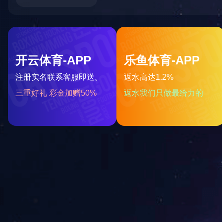
新闻推荐
五金螺丝包装
机专属包装方