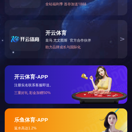
案-迈驰26
兽药原料包装
机厂家推荐：
纸桶装原料包
25公斤颗粒包
装机怎么选？
全自动大袋
全自动食品包
装机、全自动
食品包装机设