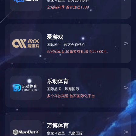
南方区域
北方区域
微信咨询
新闻推荐
返回顶部
五金螺丝包装
机专属包装方