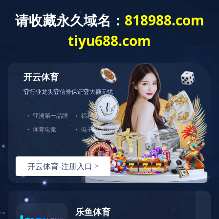
全部分类
开云网页版登录入口-开云online(中国)
主页
>
TAG标签
> 包装流水线
立式包装机组
→
给袋包装机组
→
开云网页版登录入口-开云
online(中国)
多列包装机组
→
→
吨袋包装机组
→