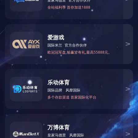
南方区域
北方区域
微信咨询
新闻推荐
返回顶部
五金螺丝包装
机专属包装方