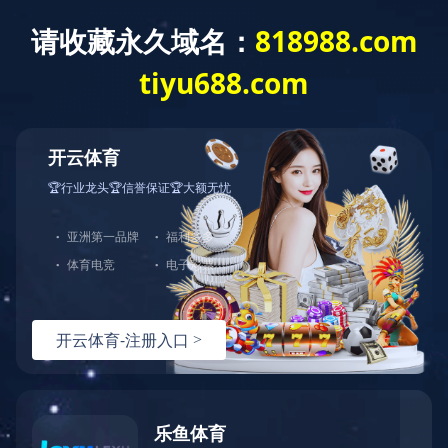
全部分类
开云网页版登录入口-开云online(中国)
主页
>
TAG标签
> 5公斤包装机
立式包装机组
→
给袋包装机组
→
开云网页版登录入口-开云
online(中国)
多列包装机组
→
→
吨袋包装机组
→