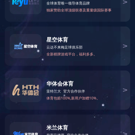
自动灌装机组
→
自动流水线组
→
成套设备
→
行业包装方案
→
服务热线：
13902302343