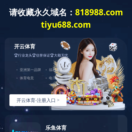
全部分类
开云网页版登录入口-开云online(中国)
主页
>
TAG标签
> 粉末颗粒称重定量包装机
立式包装机组
→
给袋包装机组
→
开云网页版登录入口-开云
online(中国)
多列包装机组
→
→
吨袋包装机组
→