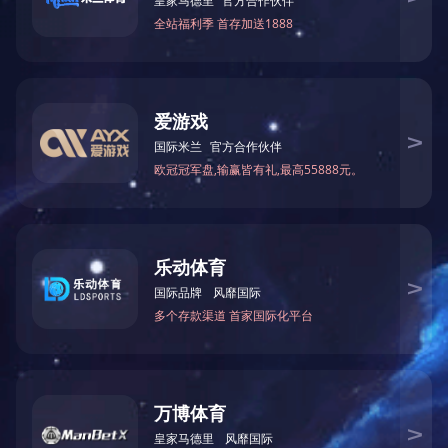
南方区域
北方区域
微信咨询
新闻推荐
返回顶部
五金螺丝包装
机专属包装方