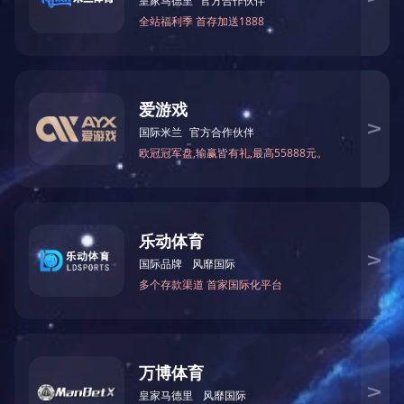
南方区域
北方区域
微信咨询
新闻推荐
返回顶部
五金螺丝包装
机专属包装方