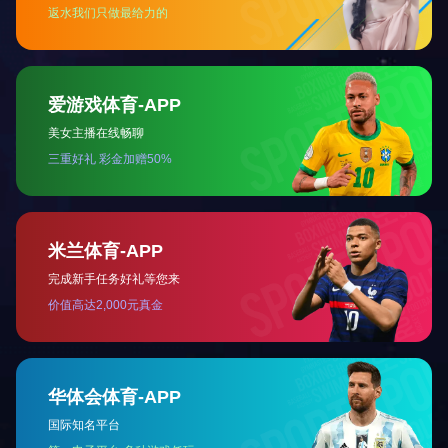
立式包装机组
给袋包装机组
立式粉剂包装机组
给袋式粉剂包装机组
立式颗粒包装机组
给袋式线性秤包装机组
立式线性秤包装机组
给袋式组合秤包装机组
立式组合秤包装机组
给袋式液体包装机组
立式液体制袋包装机组