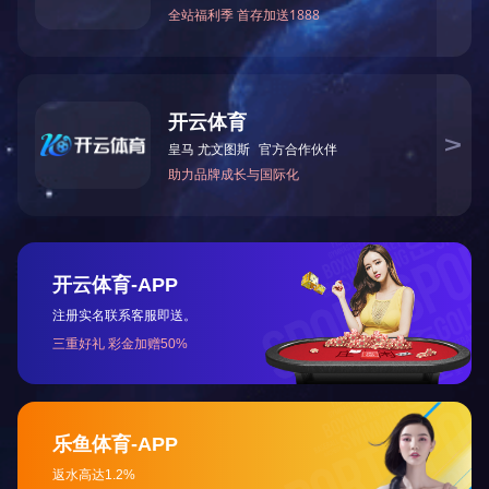
案-迈驰26
兽药原料包装
机厂家推荐：
纸桶装原料包
25公斤颗粒包
装机怎么选？
全自动大袋
全自动食品包
装机、全自动
食品包装机设