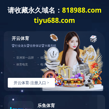
全部分类
开云网页版登录入口-开云online(中国)
主页
>
TAG标签
> 自动颗粒称重包装机
立式包装机组
→
给袋包装机组
→
开云网页版登录入口-开云
online(中国)
多列包装机组
→
→
吨袋包装机组
→