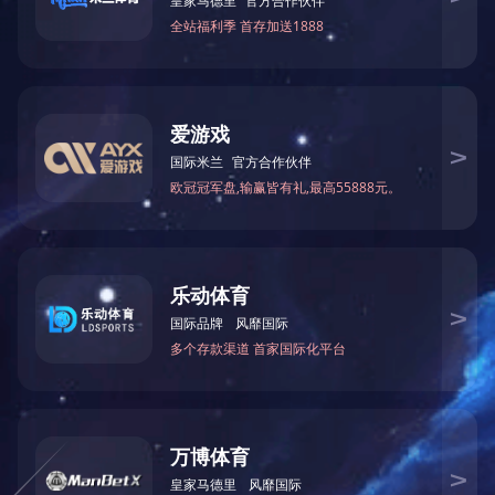
南方区域
北方区域
微信咨询
新闻推荐
返回顶部
五金螺丝包装
机专属包装方