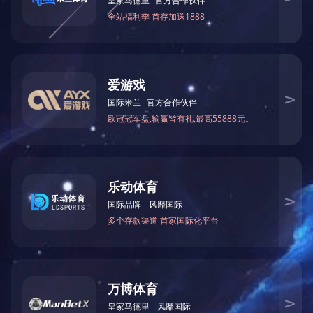
南方区域
北方区域
微信咨询
新闻推荐
返回顶部
五金螺丝包装
机专属包装方