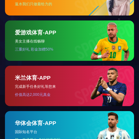
开云网页版登录入口-开云
立式包装机组
给
立式粉剂包装机组
给
立式颗粒包装机组
给
立式线性秤包装机组
给
立式组合秤包装机组
给
立式液体制袋包装机组
开
粉
颗