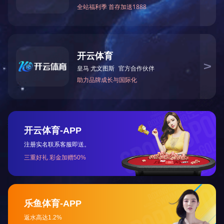
案-迈驰26
兽药原料包装
机厂家推荐：
纸桶装原料包
25公斤颗粒包
装机怎么选？
全自动大袋
全自动食品包
装机、全自动
食品包装机设