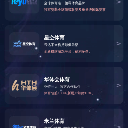
自动灌装机组
→
自动流水线组
→
成套设备
→
行业包装方案
→
服务热线：
13902302343