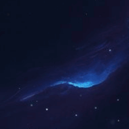
案-迈驰26
兽药原料包装
机厂家推荐：
纸桶装原料包
25公斤颗粒包
装机怎么选？
全自动大袋
全自动食品包
装机、全自动
食品包装机设