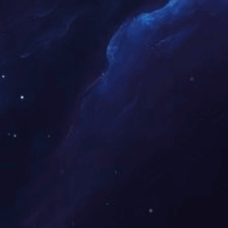
日期：2025-04-27 阅读量：776
5-25kg粉末包装流水线
迈驰，是一家专业生产全自动5-25kg粉末包装流水线的
装行业经验助力生产企业将本增效，提高产能。 ...
[详情]
日期：2025-04-27 阅读量：784
给袋式粉剂包装流水线
迈驰，是一家专业生产全自动给袋式粉剂包装流水线的生产
装行业经验助力生产企业将本增效，提高产能。...
[详情]
日期：2025-04-27 阅读量：881