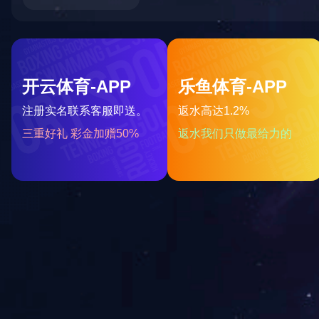
新闻推荐
五金螺丝包装
机专属包装方