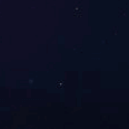
01 技术优势：精准计量与专业设计
广州迈驰包装设备有限公司专注于吨袋包装设备的研发制
快速的物料充填。
该设备采用双螺旋给料结构，依靠物料自重给料，通
输出的受控能力，可防止残余物料跌落而影响系统的包装
称重平台采用综合精度高、长期稳定性好和耐冲击的称
重传感器上。
设备整体采用不锈钢结构，具有足够的强度及刚度，跟
02 应用领域：多行业广泛适用
吨袋包装机具有广泛的物料适应性，能够满足多个行
在化工行业，设备适用于纳米粉体材料、化工原料等