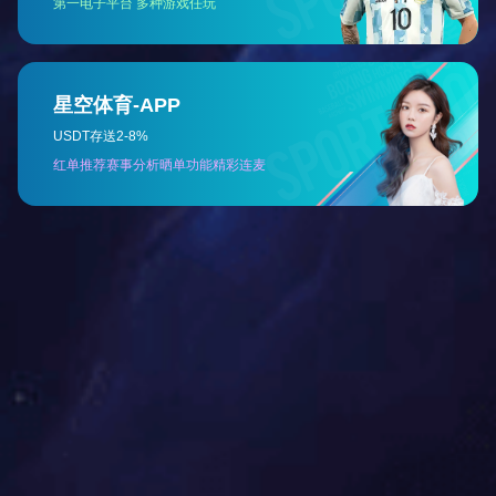
创新技术助力
文章来源：迈驰公司 发布时间：
在工业包装领域，吨袋包装机已成为粉状、颗粒状物料大