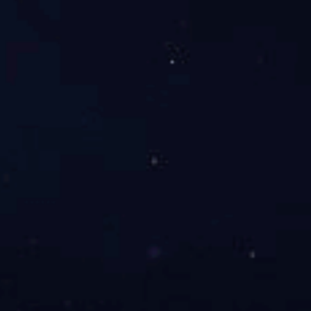
包装机的驱动控制核心，使设备操作更为简便，维
优势：
。
。