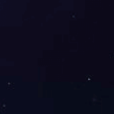
降低劳动强度、实现连续化作业的包装设备需求旺