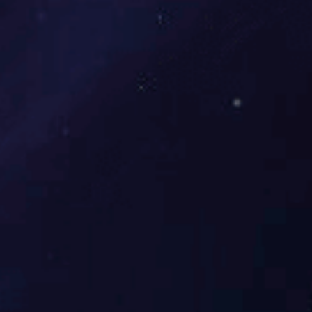
化和智能化方向发展。根据市场反馈，企业对于能够减少人工干预、