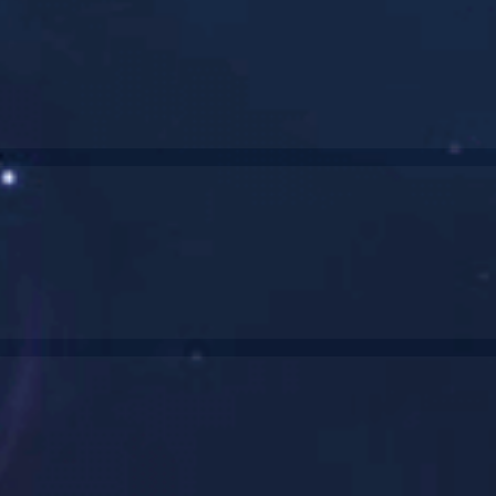
MC1100立式液体包装机组
MC7300B立式液体包装机组