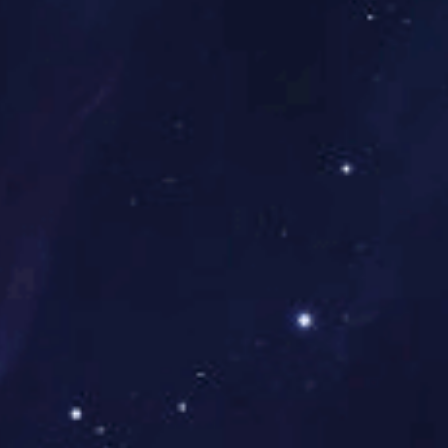
MC-240YT液体包装机组
MC1100组合秤包装机组