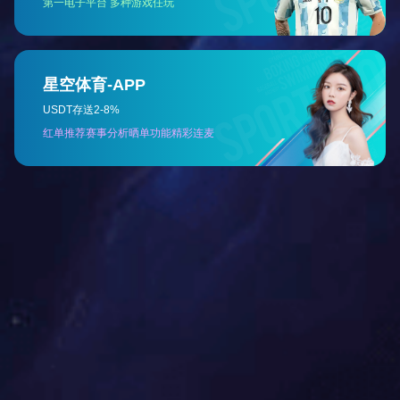
广州
文章来源：迈驰公司 发布时间：