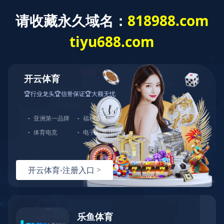
全部分类
开云网页版登录入口-开云online(中国)
您当前的位置：
开云网页版登录入口-开云online(中国)
>
新闻资讯
>
公