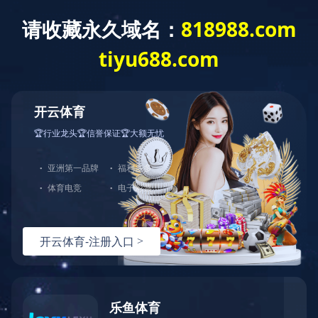
全部分类
开云网页版登录入口-开云online(中国)
您当前的位置：
开云网页版登录入口-开云online(中国)
>
新闻资讯
>
公
复配食品添加剂混合配料自
迈驰是一家专业生产全自动粉
制。26年包装行业经验，助力生