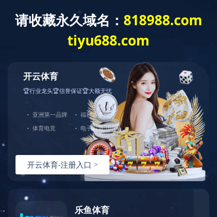
全部分类
开云网页版登录入口-开云online(中国)
您当前的位置：
开云网页版登录入口-开云online(中国)
>
新闻资讯
>
公
2025-2026包装机厂家推
广州迈驰，世界五百强企业长期
5000+合作客户，100项专利发