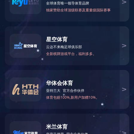
日期：2026-01-23 阅读量：8
全自动包装机厂家哪家专业
迈驰包装设备是一家26年全自
杏仁粉、果蔬粉、胡萝卜粉、
粉等，您需求的全自动包装机厂家可
日期：2026-01-12 阅读量：6
产业升级进行时：25kg粉
南方区域
迈驰包装设备是一家26年25
粉，粘粉，凉茶粉，马蹄粉，木
25公斤自动称重包装机、25公斤分
北方区域
日期：2026-01-08 阅读量：8