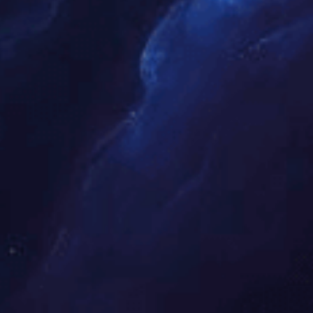
MCGD8-200给袋式组合秤包
装机组
MCGD8-300给袋式线性秤包
装机组