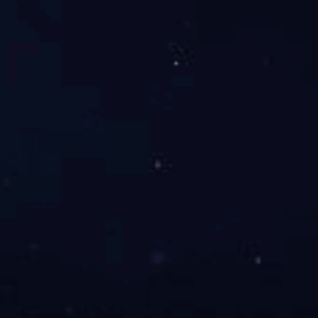
度，包装精度可达±0.1%～0.2%。白砂糖全
企业节约人力资源。
控制系统等组成，协调性强，运行稳定可靠。包装