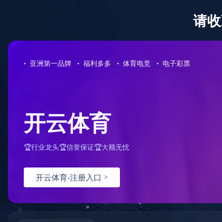
全部分类
开云网页版登录入口-开云online(
您当前的位置：
开云网页版登录入口-开云online(中国)
>
新闻