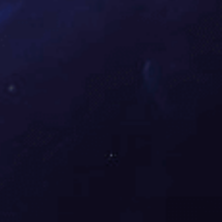
微信咨询
返回顶部