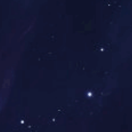
MCGD8-300给袋式组合秤包
装机组
MCGD8-260给袋式组合秤包
装机组