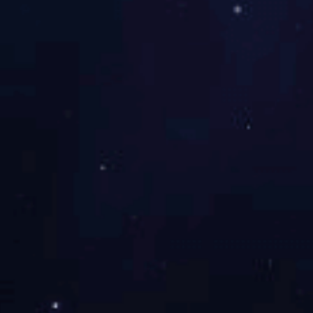
设备核心优势
广州迈驰推出的白糖25kg包装机和红糖25k
自动包装生产线实现了从自动计量、自动上袋、
该系列设备由备袋库、取袋理袋装置、上袋
速度可达每分钟1.5~2袋，适应袋长500~10
广泛的应用场景