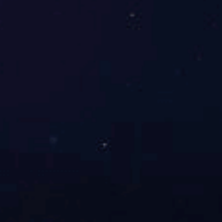
一、依设备型号与袋中袋包装需求适配
（一）MCGD8-200（中小规格袋中袋包装）
适配内袋 100-200mm 宽、外袋 100-300mm 宽的