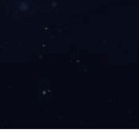
外袋）：
关键参数：包装速度 25～90 包 / 分钟，适配 P
核心优势：高速包装（90 包 / 分钟峰值）适合中
配内袋外袋切换，304/316 不锈钢接触部件符合食品卫生
适用场景：小型食品厂（如零食组合包装）、调味品企业，
（二）MCGD8-230（多规格袋中袋灵活适配）
覆盖内袋 50-230mm 宽、外袋 50-320mm 宽的广规
关键参数：包装速度 25～70 包 / 分钟，兼容小至 50m
核心优势：宽规格范围减少设备更换，一键袋宽调节
（反复密封），提升用户体验；
适用场景：中型食品厂、日化企业（如小袋洗护用品内袋 +
（三）MCGD8-260（大规格袋中袋批量包装）
针对内袋 130-260mm 宽、外袋 150-500mm 宽的
关键参数：包装速度 25～60 包 / 分钟，适配厚复
核心优势：大尺寸包装适配批发场景，强化外袋热封强