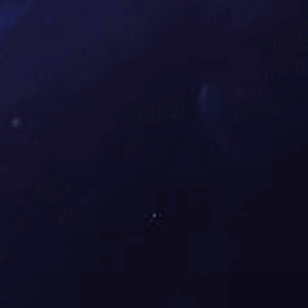
微信咨询
返回顶部