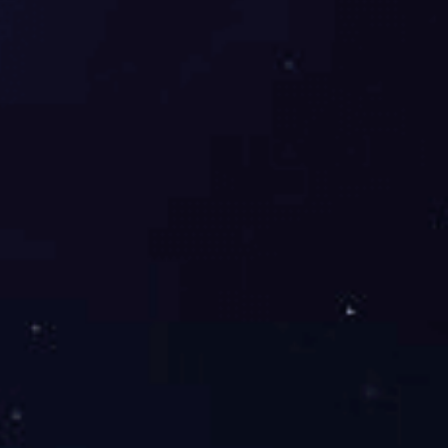
可靠选择
01:58 点击数：
机价格等问题时，广州迈驰包装设备有限公司作为
代表，为行业提供优质解决方案。
，适配袋子尺寸 L:500-1000 毫米，兼容牛皮纸复膜