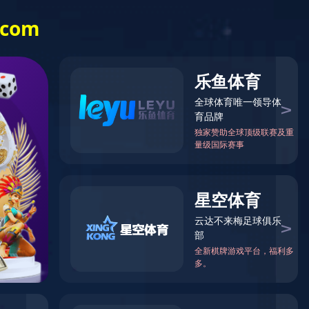
关于我们
新闻资讯
联系我们