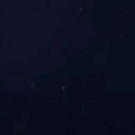
智能称重系统
：
通过高精度传感器实时采集重量数据
差异化给料设计
：
粉体包装机配置防粘料螺旋输送器
自适应封装模块
：
支持 PE 袋、编织袋、纸桶等多
针对工业包装常见难题，广州迈驰推出针对性应对策略
精度不稳定问题：
通过三级校准机制（出厂校准、定
粉尘污染难题：
底充式机型配备负压除尘接口，粉体
多规格切换效率低：
设备支持参数记忆功能，更换包装
售后服务保障：
提供 7×24 小时远程技术支持，免