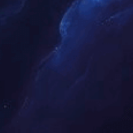
MCGD8-200给袋式组合秤包
装机组
MCGD8-300给袋式线性秤包
装机组