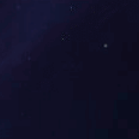
MCGD8-260给袋式线性秤包
装机组
粉剂包装机现场图片
 发布时间：2025-04-30 15:34:15 更新时间：2025-05-08 15: