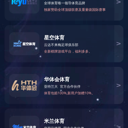
日期：2025-05-27 阅读量：1
粉末自动称重抽真空包装机
广东迈驰：由广州迈驰总部和
快速、高效、稳定的整体方案...
日期：2025-05-26 阅读量：7
迈驰 5kg 定量粉末包装
南方区域
广东迈驰包装设备有限公司的 5
于广州番禺，在...
[详情]
北方区域
日期：2025-05-24 阅读量：6