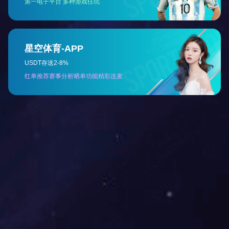
求。其模块化设计使得拆卸组装极为便捷，即便频繁更
其次，面对“一刀切”的普通袋型，MC220FJ