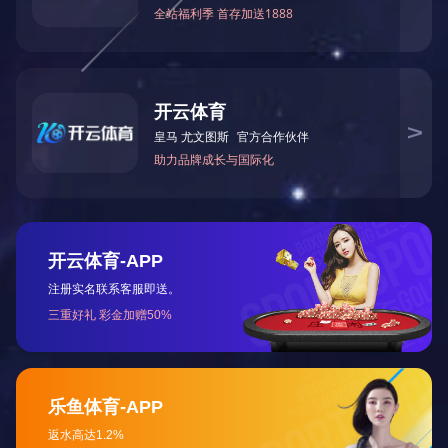
聚焦粉末包装痛
文章来源：迈驰公司 发布时间：
在食品、医药及化工等行业的生产线上，粉末物料的
南方区域
袋粉末包装机的需求已不再仅仅停留在“能包装”的层
针对这一市场诉求，作为深耕包装机械领域的自动