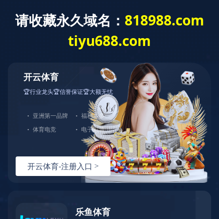
全部分类
开云网页版登录入口-开云online(中国)
您当前的位置：
开云网页版登录入口-开云online(中国)
>
新闻资讯
>
公