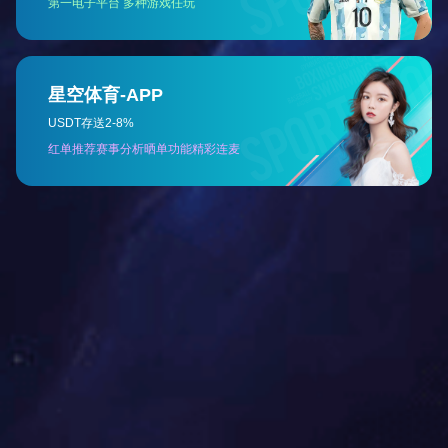
自动化包装技
文章来源：迈驰公司 发布时间：
现代工业生产中，包装环节的自动化程度直接影响企