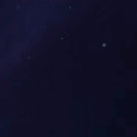
助企业解决传统包装中的多项难题。
技术创新提升包装自动化水平