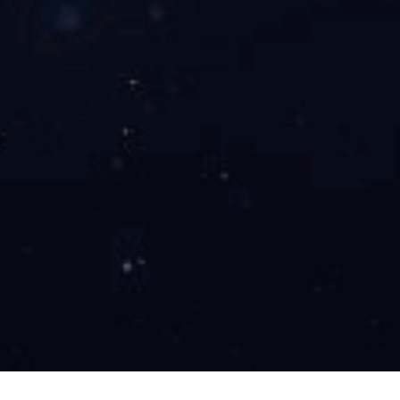
针对性解决方案直击行业痛点
针对包装效率低下的问题，全自动包装机实现了连续化
对于包装精度不稳定的痛点，设备采用高精度传感器
在卫生安全方面，全封闭设计避免了人工接触产品，
设备维护方面，模块化设计使故障诊断和部件更换更
广州迈驰包装设备有限公司专注于智能包装设备的研
竞争力。