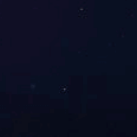
包装过程与操作简便性
MC220FJ的包装过程非常简便。首先，物料通过
型、封口、切刀系统，完成全自动的包装过程。最后，成
此外，MC220FJ采用先进的PLC控制系统，配