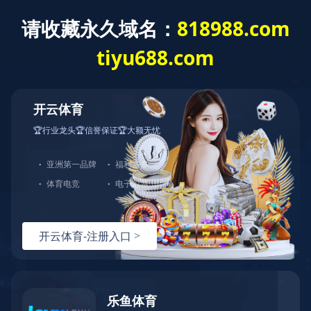
全部分类
开云网页版登录入口-开云online(中国)
您当前的位置：
开云网页版登录入口-开云online(中国)
>
新闻资讯
>
公