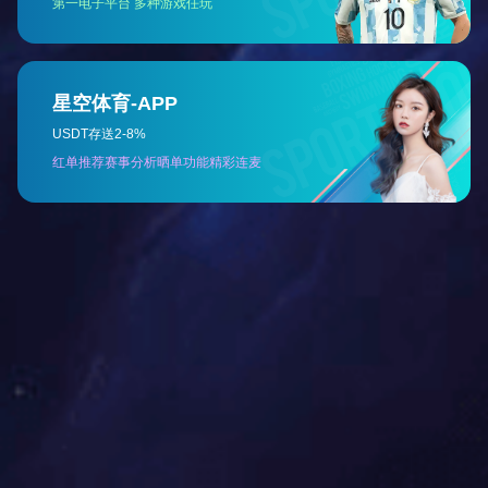
MC220FJ立
文章来源：迈驰公司 发布时间：
在日益竞争激烈的包装设备行业，生产效率和包装精度成