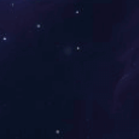
小型小袋粉末包装机
水泥包装机