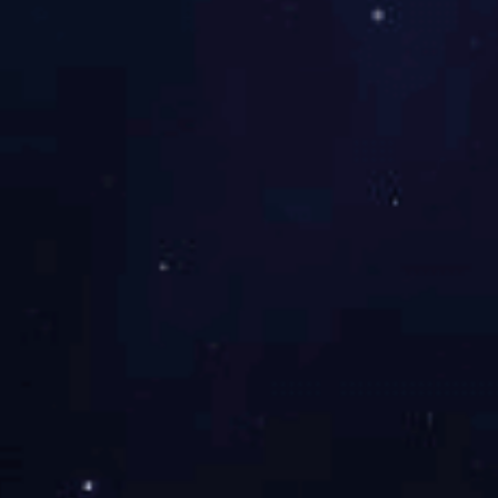
猜你想搜
全自动颗粒食品包装机
全自动颗粒包装
设备介绍
设备简介：
1.包装流程：上袋-打码-开拉链-开袋-计量下料-清理
2.操作简便：PLC控制，人机界面
3.袋宽调节方便：由电机控制，只需要通过一个按
4.无袋或开袋不完整，不加料；不开袋不落料；无
5.开门、无色带、气压不足、封口温度异常停机报警(
6.与物料接触部分采用304/316不锈钢或食品级塑
设备参数：