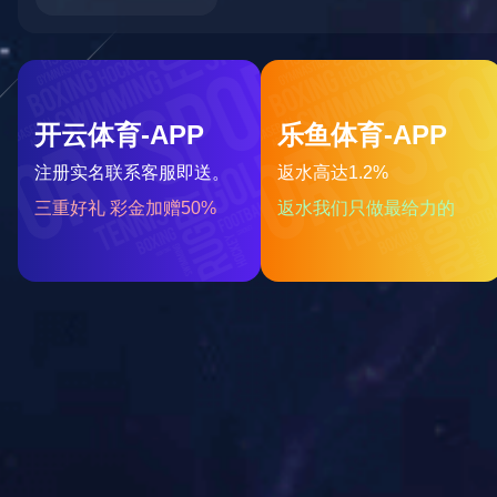
相关推荐
25公斤颗粒包装机