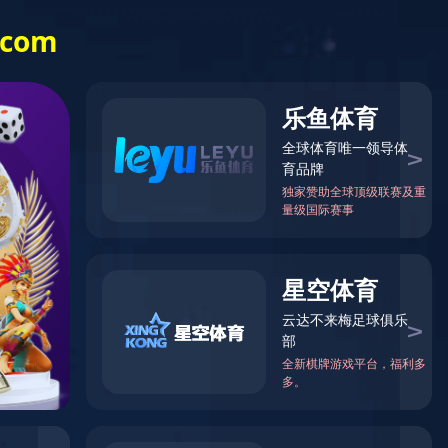
关于我们
新闻资讯
联系我们
装机
粒食品包装机、全自动颗粒包装机厂家，可根据客户
，为您解决包装精度的问题。一键调节袋宽，换产更
标定制。26年包装行业经验，助力生产企业稳定生