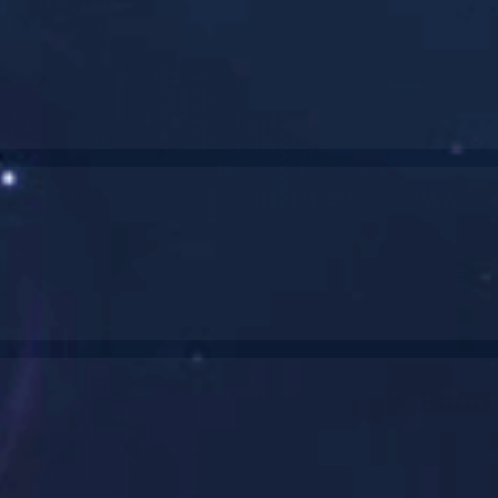
产，提高产能。
点击次数：
发布时间：2025-05-16 17:02:5
更新时间：2026-02-05 14:00:3
咨询热