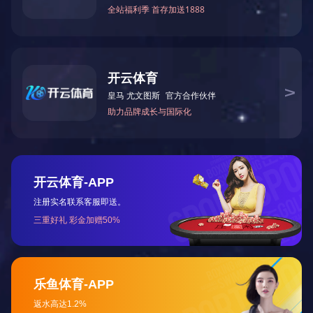
全自动食品包装机
粉体吨袋包装机