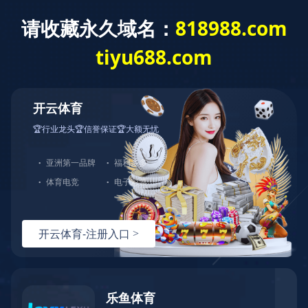
全部分类
开云网页版登录入口-开云online(中国)
您当前的位置：
开云网页版登录入口-开云online(中国)
>
行业包装方案