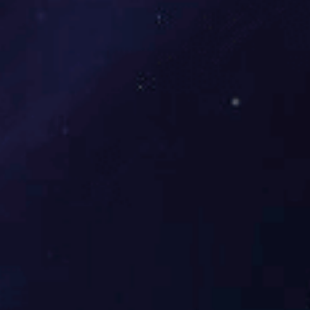
小型小袋粉末包装机
水泥包装机